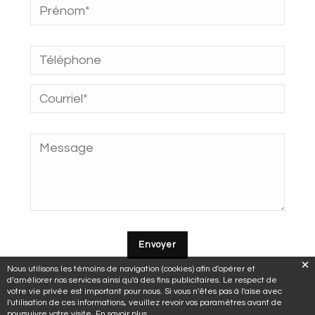
Nous utilisons les témoins de navigation (cookies) afin d'opérer et
d’améliorer nos services ainsi qu'à des fins publicitaires. Le respect de
votre vie privée est important pour nous. Si vous n'êtes pas à l'aise avec
l'utilisation de ces informations, veuillez revoir vos paramètres avant de
poursuivre votre visite.
En savoir plus