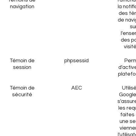
témoins de
l'affich
navigation
la notif
des té
de navi
su
l'ens
des p
visit
Témoin de
phpsessid
Per
session
d'activ
platef
Témoin de
AEC
Utilis
sécurité
Google
s'assur
les re
faites
une se
vienne
l'utilisa