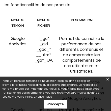
les fonctionnalités de nos produits.
NOM DU
NOM DU
DESCRIPTION
TÉMOIN
FICHIER
Google
t_ga*
Permet de connaître la
Analytics
_gid
performance de nos
_gac_*
différents contenus et
__utm*
de comprendre les
_gat_UA
comportements de
nos utilisateurs et
utilisatrices.
Nous utilisons les témoins de navigation (cookies) afin d'opérer et
Visitez cette page
d’améliorer nos services ainsi qu'à des fins publicitaires. Le respect de
pour vous soustraire à
votre vie privée est important pour nous. Si vous n'êtes pas à l'aise avec
l'utilisation des témoins
l'utilisation de ces informations, veuillez revoir vos paramètres avant de
poursuivre votre visite.
En savoir plus
de Google Analytics.
J'accepte
Google
_gcl_dc
Permet de connaître la